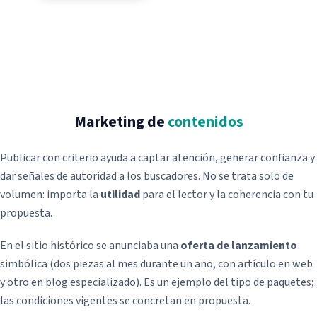
Posicionamiento SEM
Pago por conversión
Retargeting
Notas de prensa
Redes sociales
Marketing de
contenidos
Redacción de contenidos
Publicar con criterio ayuda a captar atención, generar confianza y
Blog SEO Express
dar señales de autoridad a los buscadores. No se trata solo de
Vídeo marketing
volumen: importa la
utilidad
para el lector y la coherencia con tu
propuesta.
Android
En el sitio histórico se anunciaba una
oferta de lanzamiento
simbólica (dos piezas al mes durante un año, con artículo en web
iOS
Fotografía de producto
y otro en blog especializado). Es un ejemplo del tipo de paquetes;
Smart TV
las condiciones vigentes se concretan en propuesta.
Recuperación de dominios
Vender aplicaciones