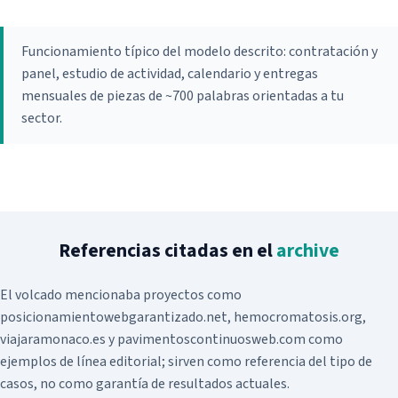
Hosting SEO
Sistema de geolocalización
Hosting Profesional Linux
Funcionamiento típico del modelo descrito: contratación y
Apps para abogados
panel, estudio de actividad, calendario y entregas
Hosting Profesional Windows
Restaurantes
mensuales de piezas de ~700 palabras orientadas a tu
Hosting Plan Correo 10
sector.
Hosting Profesional Mac
Migración de correo IMAP
Servidor dedicado Linux administrado
Certificado Seguridad SSL
Referencias citadas en el
archive
Asistencia remota
El volcado mencionaba proyectos como
posicionamientowebgarantizado.net, hemocromatosis.org,
viajaramonaco.es y pavimentoscontinuosweb.com como
ejemplos de línea editorial; sirven como referencia del tipo de
casos, no como garantía de resultados actuales.