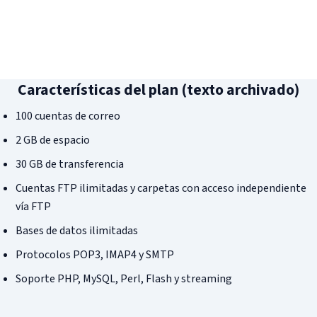
Hosting Profesional Linux
Posicionamiento SEM
Apps para abogados
Hosting Profesional Windows
Pago por conversión
Restaurantes
Hosting Plan Correo 10
Retargeting
Hosting Profesional Mac
Notas de prensa
Características del plan (texto archivado)
Migración de correo IMAP
Redes sociales
100 cuentas de correo
Servidor dedicado Linux administrado
Redacción de contenidos
2 GB de espacio
Certificado Seguridad SSL
Blog SEO Express
30 GB de transferencia
Asistencia remota
Vídeo marketing
Cuentas FTP ilimitadas y carpetas con acceso independiente
vía FTP
Bases de datos ilimitadas
Protocolos POP3, IMAP4 y SMTP
Soporte PHP, MySQL, Perl, Flash y streaming