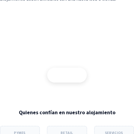
¿Necesita un presupuesto de hosting a
medida?
Contactar
Quienes confían en nuestro alojamiento
PYMES
RETAIL
SERVICIOS