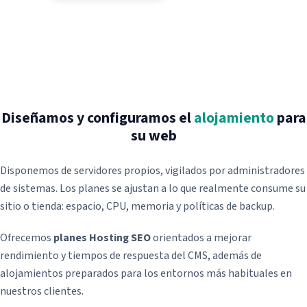
Hosting Profesional Linux
Posicionamiento SEM
Apps para abogados
Hosting Profesional Windows
Pago por conversión
Restaurantes
Hosting Plan Correo 10
Retargeting
Hosting Profesional Mac
Notas de prensa
Migración de correo IMAP
Redes sociales
Diseñamos y configuramos el
alojamiento
para
Servidor dedicado Linux administrado
Redacción de contenidos
su web
Certificado Seguridad SSL
Blog SEO Express
Asistencia remota
Disponemos de servidores propios, vigilados por administradores
Vídeo marketing
de sistemas. Los planes se ajustan a lo que realmente consume su
sitio o tienda: espacio, CPU, memoria y políticas de backup.
Ofrecemos
planes Hosting SEO
orientados a mejorar
rendimiento y tiempos de respuesta del CMS, además de
alojamientos preparados para los entornos más habituales en
nuestros clientes.