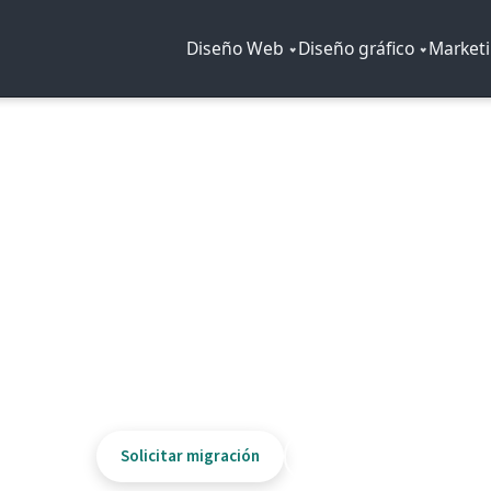
Diseño Web
Diseño gráfico
Marketi
IMAP · CAMBIO DE PROVEEDOR · CONTINUIDAD
igración de correo IM
MAP
, mover todo el contenido de las cuentas de correo re
y puede ayudarle si necesita cambiar de alojamiento y tien
Solicitar migración
Hosting