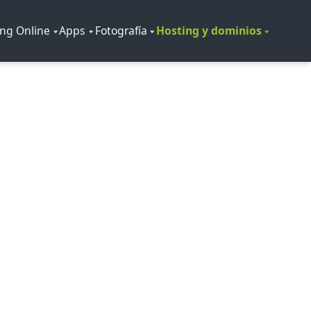
ng Online
Apps
Fotografía
Hosting y dominios
AP
quiere planificación. Nuestro equipo de
e incidencias con el correo.