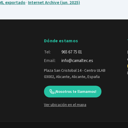
ML exportado
·
Internet Archive (jun. 2025)
Dónde estamos
Tel:
965 67 75 01
Email:
info@camaltec.es
Plaza San Cristobal 14 - Centro ULAB
03002, Alicante, Alicante, España
¡Nosotros te llamamos!
Ver ubicación en el mapa