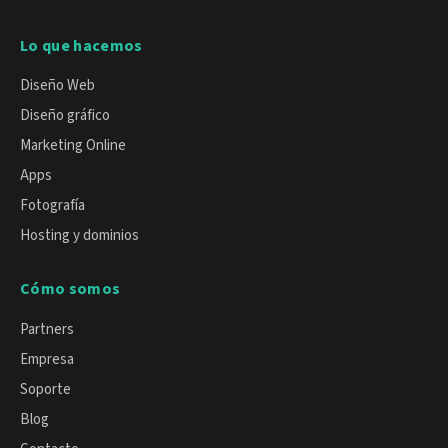
Posicionamiento SEM
Apps para abogados
Hosting Profesional Windows
Pago por conversión
Lo que hacemos
Restaurantes
Hosting Plan Correo 10
Retargeting
Diseño Web
Hosting Profesional Mac
Notas de prensa
Diseño gráfico
Migración de correo IMAP
Marketing Online
Redes sociales
Servidor dedicado Linux administrado
Apps
Redacción de contenidos
Certificado Seguridad SSL
Fotografía
Blog SEO Express
Hosting y dominios
Asistencia remota
Vídeo marketing
Cómo somos
Partners
Empresa
Soporte
Blog