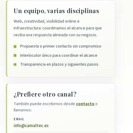
Posicionamiento SEM
Formulario de presupuesto
Apps para abogados
Hosting Profesional Windows
Un equipo, varias disciplinas
Pago por conversión
Restaurantes
Hosting Plan Correo 10
Web, creatividad, visibilidad online e
Retargeting
infraestructura: coordinamos el alcance para que
Hosting Profesional Mac
Notas de prensa
reciba una respuesta alineada con su negocio.
Migración de correo IMAP
Redes sociales
Propuesta o primer contacto sin compromiso
Servidor dedicado Linux administrado
Redacción de contenidos
Interlocutor único para coordinar el alcance
Certificado Seguridad SSL
Blog SEO Express
Transparencia en plazos y siguientes pasos
Asistencia remota
Vídeo marketing
¿Prefiere otro canal?
También puede escribirnos desde
contacto
o
llamarnos:
EMAIL
info@camaltec.es