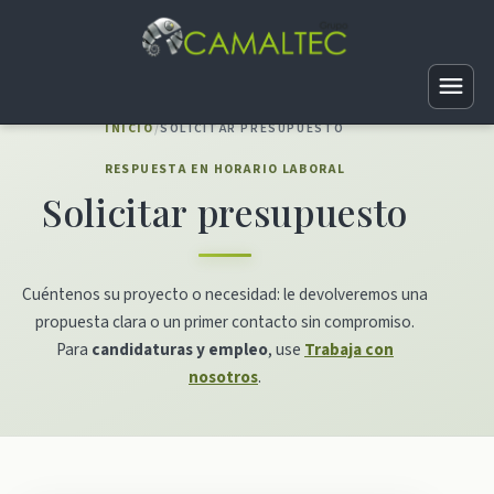
INICIO
/
SOLICITAR PRESUPUESTO
RESPUESTA EN HORARIO LABORAL
Web básica
Solicitar presupuesto
Web corporativa
Logotipos
Tiendas virtuales
Vinilos
Posicionamiento web
Mantenimiento web
Cuéntenos su proyecto o necesidad: le devolveremos una
Vectorización
SEO local
Android
propuesta clara o un primer contacto sin compromiso.
Directorios
Infografías
Penalizaciones SEO
Para
candidaturas y empleo
, use
Trabaja con
iOS
Fotografía de producto
Traducción
nosotros
.
Tarjetas de visita
SEO marca blanca
Smart TV
A medida
Recuperación de dominios
Papelería
Auditoría SEO
Vender aplicaciones
TPV
Hosting SEO
Folletos
Link building
Sistema de geolocalización
APIs
Hosting Profesional Linux
Merchandising