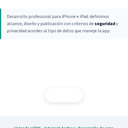
Certificado Seguridad SSL
Asistencia remota
Desarrollo profesional para iPhone e iPad: definimos
alcance, diseño y publicación con criterios de
seguridad
y
privacidad acordes al tipo de datos que maneje la app.
¿App a medida para su empresa?
Contactar