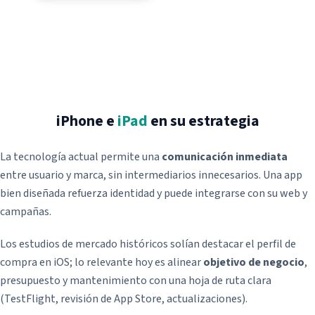
Posicionamiento SEM
Apps para abogados
Pago por conversión
Restaurantes
Retargeting
Notas de prensa
Fotografía de producto
Redes sociales
iPhone e
iPad
en su estrategia
Redacción de contenidos
Recuperación de dominios
Blog SEO Express
Hosting SEO
La tecnología actual permite una
comunicación inmediata
entre usuario y marca, sin intermediarios innecesarios. Una app
Vídeo marketing
Hosting Profesional Linux
bien diseñada refuerza identidad y puede integrarse con su web y
Hosting Profesional Windows
campañas.
Hosting Plan Correo 10
Los estudios de mercado históricos solían destacar el perfil de
Hosting Profesional Mac
compra en iOS; lo relevante hoy es alinear
objetivo de negocio
,
Migración de correo IMAP
presupuesto y mantenimiento con una hoja de ruta clara
(TestFlight, revisión de App Store, actualizaciones).
Servidor dedicado Linux administrado