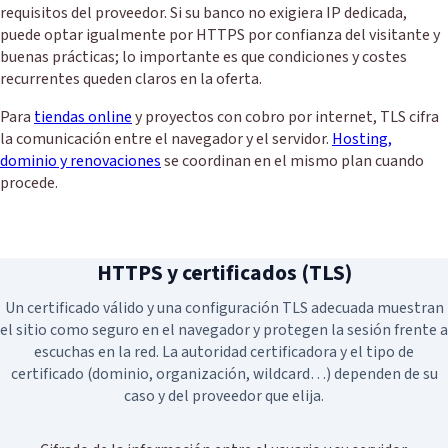
requisitos del proveedor. Si su banco no exigiera IP dedicada,
Migración de correo IMAP
Redes sociales
puede optar igualmente por HTTPS por confianza del visitante y
Servidor dedicado Linux administrado
buenas prácticas; lo importante es que condiciones y costes
Redacción de contenidos
recurrentes queden claros en la oferta.
Certificado Seguridad SSL
Blog SEO Express
Para
tiendas online
y proyectos con cobro por internet, TLS cifra
Asistencia remota
Vídeo marketing
la comunicación entre el navegador y el servidor.
Hosting,
dominio y renovaciones
se coordinan en el mismo plan cuando
procede.
HTTPS y certificados (TLS)
Un certificado válido y una configuración TLS adecuada muestran
el sitio como seguro en el navegador y protegen la sesión frente a
escuchas en la red. La autoridad certificadora y el tipo de
certificado (dominio, organización, wildcard…) dependen de su
caso y del proveedor que elija.