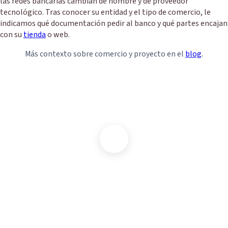
las redes bancarias cambian de nombre y de proveedor
tecnológico. Tras conocer su entidad y el tipo de comercio, le
indicamos qué documentación pedir al banco y qué partes encajan
con su
tienda
o web.
Más contexto sobre comercio y proyecto en el
blog
.
¿Pasarela con su banco?
Cuéntenos entidad, tipo de web o tienda y si el proyecto es
nuevo o un rediseño. Le orientamos sobre pasarela, HTTPS
y alojamiento y le enviamos propuesta cerrada cuando
tengamos el alcance acotado.