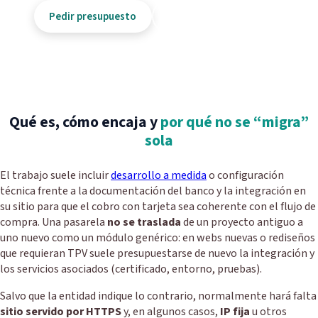
Pedir presupuesto
Solicitar información
Logotipos
Vinilos
Posicionamiento web
Vectorización
SEO local
Qué es, cómo encaja y
por qué no se “migra”
Android
Infografías
sola
Penalizaciones SEO
iOS
Fotografía de producto
Tarjetas de visita
SEO marca blanca
Smart TV
El trabajo suele incluir
desarrollo a medida
o configuración
Recuperación de dominios
Papelería
Auditoría SEO
técnica frente a la documentación del banco y la integración en
Vender aplicaciones
Hosting SEO
su sitio para que el cobro con tarjeta sea coherente con el flujo de
Folletos
Link building
Sistema de geolocalización
compra. Una pasarela
no se traslada
de un proyecto antiguo a
Hosting Profesional Linux
Merchandising
uno nuevo como un módulo genérico: en webs nuevas o rediseños
Posicionamiento SEM
Apps para abogados
que requieran TPV suele presupuestarse de nuevo la integración y
Hosting Profesional Windows
Pago por conversión
Restaurantes
los servicios asociados (certificado, entorno, pruebas).
Hosting Plan Correo 10
Retargeting
Salvo que la entidad indique lo contrario, normalmente hará falta
Hosting Profesional Mac
sitio servido por HTTPS
y, en algunos casos,
IP fija
u otros
Notas de prensa