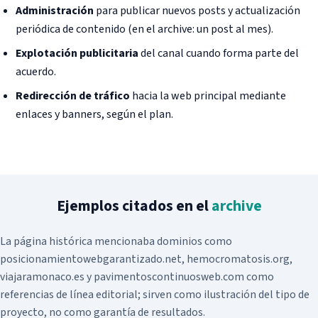
Administración
para publicar nuevos posts y actualización
Hosting SEO
Sistema de geolocalización
periódica de contenido (en el archive: un post al mes).
Hosting Profesional Linux
Apps para abogados
Explotación publicitaria
del canal cuando forma parte del
Hosting Profesional Windows
acuerdo.
Restaurantes
Hosting Plan Correo 10
Redirección de tráfico
hacia la web principal mediante
Hosting Profesional Mac
enlaces y banners, según el plan.
Migración de correo IMAP
Servidor dedicado Linux administrado
Certificado Seguridad SSL
Ejemplos citados en el
archive
Asistencia remota
La página histórica mencionaba dominios como
posicionamientowebgarantizado.net, hemocromatosis.org,
viajaramonaco.es y pavimentoscontinuosweb.com como
referencias de línea editorial; sirven como ilustración del tipo de
proyecto, no como garantía de resultados.