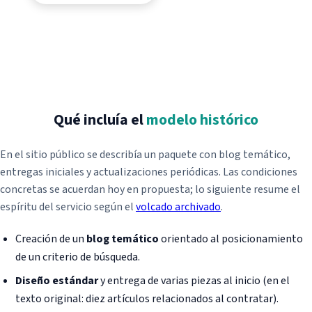
Posicionamiento SEM
Pago por conversión
Retargeting
Notas de prensa
Redes sociales
Qué incluía el
modelo histórico
Redacción de contenidos
En el sitio público se describía un paquete con blog temático,
Blog SEO Express
entregas iniciales y actualizaciones periódicas. Las condiciones
Vídeo marketing
concretas se acuerdan hoy en propuesta; lo siguiente resume el
espíritu del servicio según el
volcado archivado
.
Creación de un
blog temático
orientado al posicionamiento
Android
de un criterio de búsqueda.
iOS
Fotografía de producto
Diseño estándar
y entrega de varias piezas al inicio (en el
Smart TV
Recuperación de dominios
texto original: diez artículos relacionados al contratar).
Vender aplicaciones