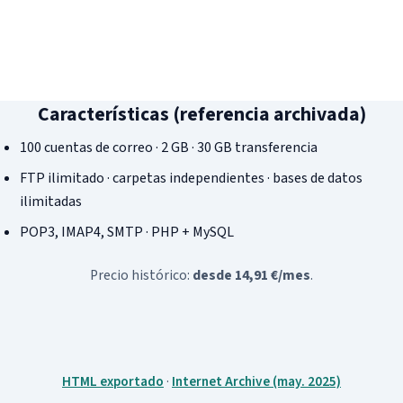
Hosting Profesional Linux
Posicionamiento SEM
Apps para abogados
Hosting Profesional Windows
Pago por conversión
Restaurantes
Hosting Plan Correo 10
Retargeting
Hosting Profesional Mac
Notas de prensa
Características (referencia archivada)
Migración de correo IMAP
Redes sociales
100 cuentas de correo · 2 GB · 30 GB transferencia
Servidor dedicado Linux administrado
Redacción de contenidos
FTP ilimitado · carpetas independientes · bases de datos
Certificado Seguridad SSL
Blog SEO Express
ilimitadas
Asistencia remota
Vídeo marketing
POP3, IMAP4, SMTP · PHP + MySQL
Precio histórico:
desde 14,91 €/mes
.
HTML exportado
·
Internet Archive (may. 2025)