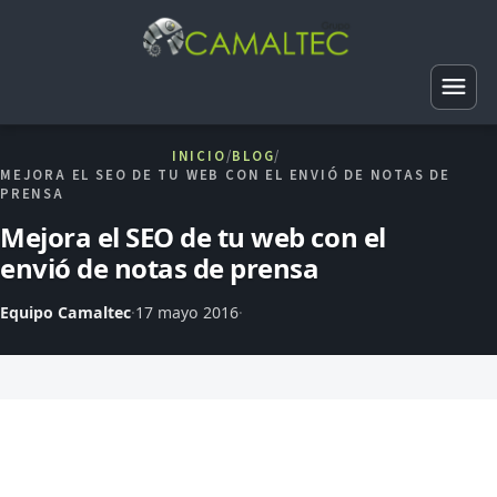
INICIO
/
BLOG
/
MEJORA EL SEO DE TU WEB CON EL ENVIÓ DE NOTAS DE
Web básica
PRENSA
Web corporativa
Logotipos
Mejora el SEO de tu web con el
Tiendas virtuales
envió de notas de prensa
Vinilos
Posicionamiento web
Mantenimiento web
Vectorización
SEO local
Equipo Camaltec
·
17 mayo 2016
·
Android
Directorios
Infografías
Penalizaciones SEO
iOS
Fotografía de producto
Traducción
Tarjetas de visita
SEO marca blanca
Smart TV
A medida
Recuperación de dominios
Papelería
Auditoría SEO
Vender aplicaciones
TPV
Hosting SEO
Folletos
Link building
Sistema de geolocalización
APIs
Hosting Profesional Linux
Merchandising